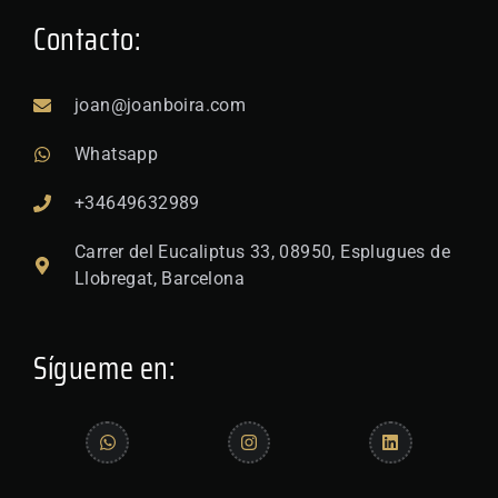
Contacto:
joan@joanboira.com
Whatsapp
+34649632989
Carrer del Eucaliptus 33, 08950, Esplugues de
Llobregat, Barcelona
Sígueme en:
W
F
I
Y
L
T
h
a
n
o
i
e
a
c
s
u
n
l
t
e
t
t
k
e