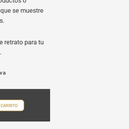
roductos o
l que se muestre
s.
 retrato para tu
.
iva
ecio
tual
:
0,00 €.
 CARRITO