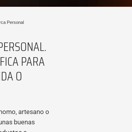
rca Personal
PERSONAL.
FICA PARA
NDA O
ónomo, artesano o
 unas buenas