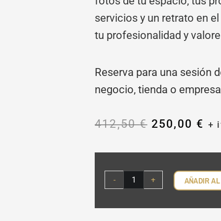
fotos de tu espacio, tus p
servicios y un retrato en e
tu profesionalidad y valore
Reserva para una sesión de
negocio, tienda o empresa
El
El
412,50
€
250,00
€
+ 
precio
pr
original
ac
PACK
era:
es
DE
412,50 €.
25
MARCA
-
+
AÑADIR AL
PERSONAL
CANTIDAD