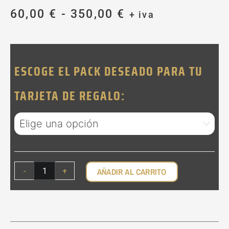
Rango
60,00
€
-
350,00
€
+ iva
de
precios:
TARJETA
desde
DE
60,00 €
REGALO
ESCOGE EL PACK DESEADO PARA TU
hasta
DE
SESIÓN
350,00 €
TARJETA DE REGALO:
FOTOGRÁFICA
CANTIDAD
-
+
AÑADIR AL CARRITO