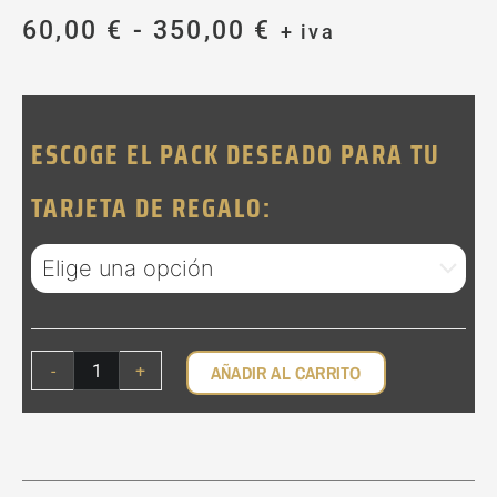
Rango
60,00
€
-
350,00
€
+ iva
de
precios:
TARJETA
desde
DE
60,00 €
REGALO
ESCOGE EL PACK DESEADO PARA TU
hasta
DE
SESIÓN
350,00 €
TARJETA DE REGALO:
FOTOGRÁFICA
CANTIDAD
-
+
AÑADIR AL CARRITO