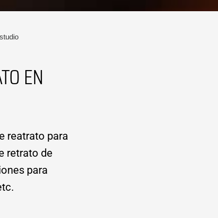
studio
ATO EN
e reatrato para
e retrato de
siones para
etc.