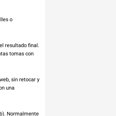
lles o
l resultado final.
intas tomas con
web, sin retocar y
con una
web). Normalmente